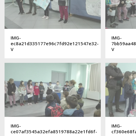
IMG-
IMG-
ec8a21d335177e96c7fd92e121547e32-
7bb59aa48
V
V
IMG-
IMG-
ce07af3545a32efa8519788a22e1fd6f-
cf360e68f