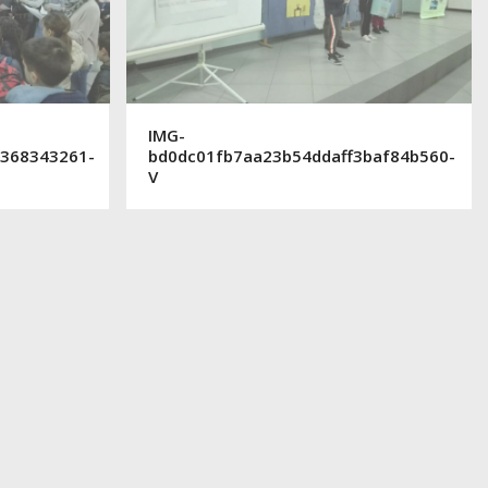
IMG-
3368343261-
bd0dc01fb7aa23b54ddaff3baf84b560-
V