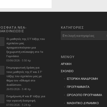
ΡΟΣΦΑΤΑ ΝΕΑ-
KΑΤΗΓΟΡΊΕΣ
ΝΑΚΟΙΝΩΣΕΙΣ
Kατηγορίες
Οι μαθητές της ΣΤ΄ τάξης του
σχολείου μας
πραγματοποίησαν μια
ξεχωριστή επίσκεψη στο 1ο
Γυμνάσιο.
ΜΕΝΟΥ
03/06/2026 - 5:50 πμ
ΑΡΧΙΚΗ
Επιμορφωτική δράση για
ΣΧΟΛΕΙΟ
τους μαθητές της Ε’ και ΣΤ’
τάξης του σχολείου μας με
ΙΣΤΟΡΙΚΗ ΑΝΑΔΡΟΜΗ
θέμα τον «Εθισμό στο
Διαδίκτυο».
ΠΡΟΓΡΑΜΜΑΤΑ
26/05/2026 - 5:40 πμ
ΩΡΟΛΟΓΙΟ ΠΡΟΓΡΑΜΜΑ
Ενημέρωση Α’ και Β’ τάξης για
την υγιεινή διατροφή.
ΜΑΘΗΤΙΚΟ ΔΥΝΑΜΙΚΟ
07/05/2026 - 5:24 πμ