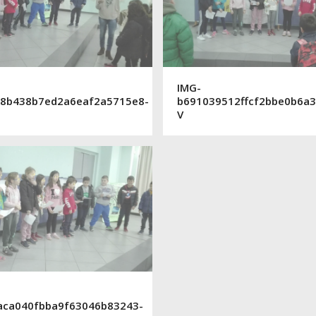
IMG-
8b438b7ed2a6eaf2a5715e8-
b691039512ffcf2bbe0b6a
V
aca040fbba9f63046b83243-