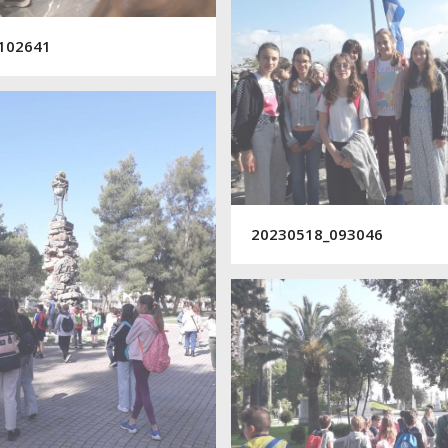
102641
20230518_093046