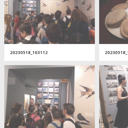
20230518_103112
20230518_