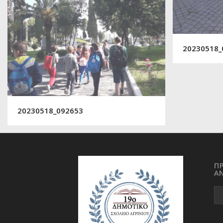
20230518_
20230518_092653
Π
Α