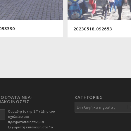
093330
20230518_092653
ΡΟΣΦΑΤΑ ΝΕΑ-
KΑΤΗΓΟΡΊΕΣ
ΝΑΚΟΙΝΩΣΕΙΣ
Kατηγορίες
Οι μαθητές της ΣΤ΄ τάξης του
σχολείου μας
πραγματοποίησαν μια
ξεχωριστή επίσκεψη στο 1ο