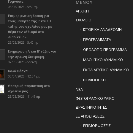
Γυμνάσιο.
ΜΕΝΟΥ
03/06/2026 - 5:50 πμ
ΑΡΧΙΚΗ
Επιμορφωτική δράση για
ΣΧΟΛΕΙΟ
τους μαθητές της Ε’ και ΣΤ’
τάξης του σχολείου μας με
ΙΣΤΟΡΙΚΗ ΑΝΑΔΡΟΜΗ
θέμα τον «Εθισμό στο
Διαδίκτυο».
ΠΡΟΓΡΑΜΜΑΤΑ
26/05/2026 - 5:40 πμ
ΩΡΟΛΟΓΙΟ ΠΡΟΓΡΑΜΜΑ
Ενημέρωση Α’ και Β’ τάξης για
την υγιεινή διατροφή.
ΜΑΘΗΤΙΚΟ ΔΥΝΑΜΙΚΟ
07/05/2026 - 5:24 πμ
ΕΚΠΑΙΔΕΥΤΙΚΟ ΔΥΝΑΜΙΚΟ
Καλό Πάσχα…
03/04/2026 - 12:04 μμ
ΒΙΒΛΙΟΘΗΚΗ
Θεατρική παράσταση στο
ΝΕΑ
σχολείο μας.
29/03/2026 - 11:49 πμ
ΦΩΤΟΓΡΑΦΙΚΟ ΥΛΙΚΟ
ΔΡΑΣΤΗΡΙΟΤΗΤΕΣ
ΕΞ ΑΠΟΣΤΑΣΕΩΣ
ΕΠΙΜΟΡΦΩΣΕΙΣ