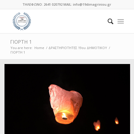
ΤΗΛΕΦΩΝΟ: 2641 020792 MAIL: info@19dimagriniou.gr
ΓΙΟΡΤΗ 1
You are here:
Home
/
ΔΡΑΣΤΗΡΙΟΤΗΤΕΣ 19ου ΔΗΜΟΤΙΚΟΥ
/
ΓΙΟΡΤΗ 1