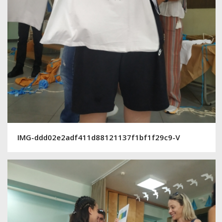
IMG-ddd02e2adf411d88121137f1bf1f29c9-V